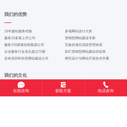
我们的优势
16年建站服务经验
多项网站设计大奖
服务20多家上市公司
营销型网站建设专家
服务150家股份制集团公司
完备的项目流程管理体系
企业服务行业龙头超过70家
B2C营销型网站建设供应商
设有深圳和东莞网站建设公司
网页设计与网站开发技术并重
我们的文化
在线咨询
获取方案
电话咨询
企业愿景：让每家企业都能运用互联网，轻松赢市场！
企业使命：成为互联网服务第一（NO.1）品牌！
企业价值观：用户第一，员工第二！
企业精神：态度，速度，专业度！
服务理念：客户至上，品质保障，追求卓越！