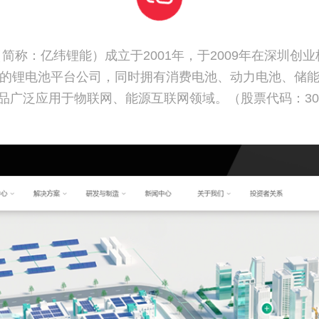
简称：亿纬锂能）成立于2001年，于2009年在深圳创业
的锂电池平台公司，同时拥有消费电池、动力电池、储
品广泛应用于物联网、能源互联网领域。（股票代码：300