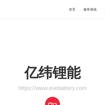
首页
服务领域
亿纬锂能
集团公司
南博之家
知识课堂
品牌网站
行业资讯
外贸网站
全球网站定制
内贸推广
为你打造一个独一无二的官网
人工SEO+智能软件推
https://www.evebattery.com