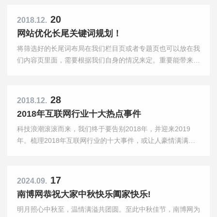
的优化，关键词的排名只是一方面，更重要的目的是为最终的
销售服务。
20
2018.12.
网站优化长尾关键词规划！
将筛选好的长尾词布局在我们栏目页或者专题页也可以放在我
们内容页里面，需要根据我们自身的情况来定。重要能带来转
化的长尾词我们可以用一个专题页来进行承载这些流量。
28
2018.12.
2018年互联网行业十大热点事件
科技浪潮滚滚而来，我们终于要告别2018年，并迎来2019
年。梳理2018年互联网行业的十大事件，或让人豪情满满，
或令人扼腕叹息，这是一个瞬息变化的行业。这一年，大咖的
言论、资本的动向、技术的进步、创业的结局，给时代和我们
留下了哪些经典又深刻的记忆呢？
17
2024.09.
南博网恭祝大家中秋快乐阖家快乐!
明月照心中秋至，温情满溢共团圆。至此中秋佳节，南博网为